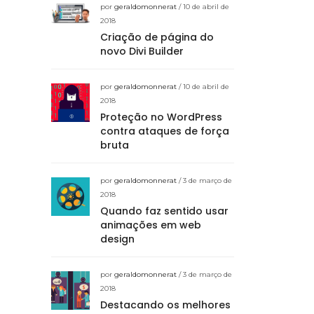
por
geraldomonnerat
/ 10 de abril de
2018
Criação de página do
novo Divi Builder
por
geraldomonnerat
/ 10 de abril de
2018
Proteção no WordPress
contra ataques de força
bruta
por
geraldomonnerat
/ 3 de março de
2018
Quando faz sentido usar
animações em web
design
por
geraldomonnerat
/ 3 de março de
2018
Destacando os melhores