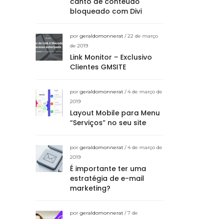
canto de conteúdo
bloqueado com Divi
por
geraldomonnerat
/ 22 de março
de 2019
Link Monitor – Exclusivo
Clientes GMSITE
por
geraldomonnerat
/ 4 de março de
2019
Layout Mobile para Menu
“Serviços” no seu site
por
geraldomonnerat
/ 4 de março de
2019
É importante ter uma
estratégia de e-mail
marketing?
por
geraldomonnerat
/ 7 de