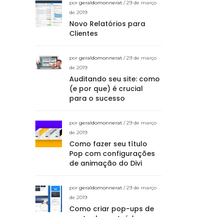
por
geraldomonnerat
/ 29 de março
de 2019
Novo Relatórios para
Clientes
por
geraldomonnerat
/ 29 de março
de 2019
Auditando seu site: como
(e por que) é crucial
para o sucesso
por
geraldomonnerat
/ 29 de março
de 2019
Como fazer seu título
Pop com configurações
de animação do Divi
por
geraldomonnerat
/ 29 de março
de 2019
Como criar pop-ups de