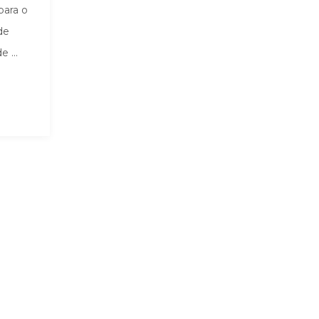
para o
de
 ...