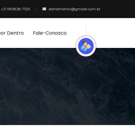
+21 983828-7525
atendimento@gmsite.com.br
por Dentro
Fale-Conosco