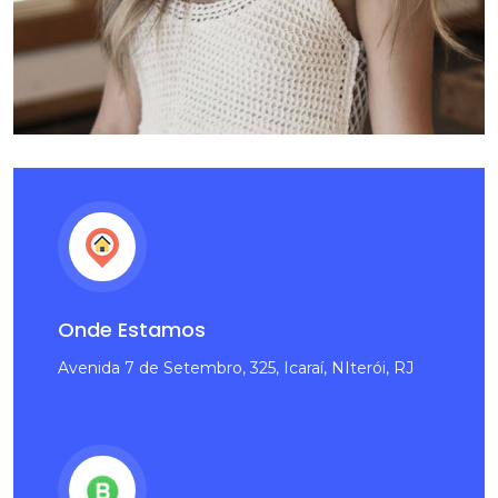
Amber Hughes
CEO, Founder
Onde Estamos
Avenida 7 de Setembro, 325, Icaraí, NIterói, RJ