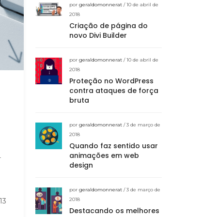
por
geraldomonnerat
/ 10 de abril de
2018
Criação de página do
novo Divi Builder
por
geraldomonnerat
/ 10 de abril de
2018
Proteção no WordPress
contra ataques de força
bruta
por
geraldomonnerat
/ 3 de março de
2018
Quando faz sentido usar
animações em web
-
design
por
geraldomonnerat
/ 3 de março de
2018
13
Destacando os melhores