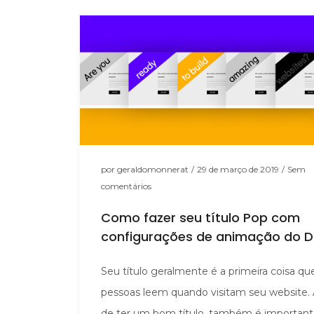
por
geraldomonnerat
/
29 de março de 2019
/
Sem
comentários
Como fazer seu título Pop com
configurações de animação do Di
Seu título geralmente é a primeira coisa qu
pessoas leem quando visitam seu website.
de ter um bom título, também é importan