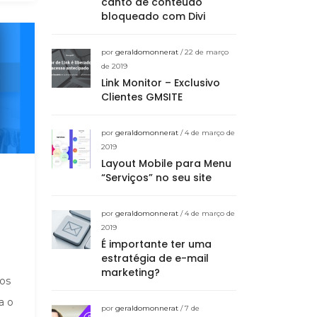
canto de conteúdo
bloqueado com Divi
por
geraldomonnerat
/ 22 de março
de 2019
Link Monitor – Exclusivo
Clientes GMSITE
por
geraldomonnerat
/ 4 de março de
2019
Layout Mobile para Menu
“Serviços” no seu site
por
geraldomonnerat
/ 4 de março de
2019
É importante ter uma
estratégia de e-mail
marketing?
os
a o
por
geraldomonnerat
/ 7 de