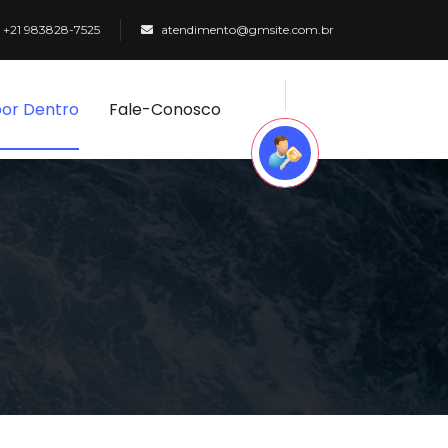
+21 983828-7525
atendimento@gmsite.com.br
por Dentro
Fale-Conosco