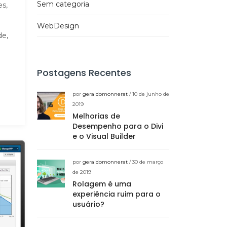
Sem categoria
s,
WebDesign
de,
Postagens Recentes
por
geraldomonnerat
/ 10 de junho de
2019
Melhorias de
Desempenho para o Divi
e o Visual Builder
por
geraldomonnerat
/ 30 de março
de 2019
Rolagem é uma
experiência ruim para o
usuário?