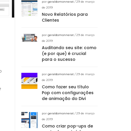
por
geraldomonnerat
/ 29 de março
de 2019
Novo Relatórios para
Clientes
por
geraldomonnerat
/ 29 de março
de 2019
Auditando seu site: como
(e por que) é crucial
para o sucesso
o
por
geraldomonnerat
/ 29 de março
de 2019
Como fazer seu título
e
Pop com configurações
de animação do Divi
por
geraldomonnerat
/ 29 de março
de 2019
Como criar pop-ups de