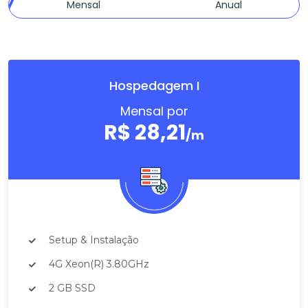
Mensal
Anual
Hospedagem I
Mensal por
R$ 28,21
/m
Setup & Instalação
4G Xeon(R) 3.80GHz
2 GB SSD