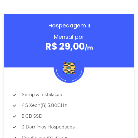
Hospedagem II
Mensal por
R$ 29,00
/m
Setup & Instalação
4G Xeon(R) 3.80GHz
5 GB SSD
3 Domínios Hospedados
Certificado SSL Grátis