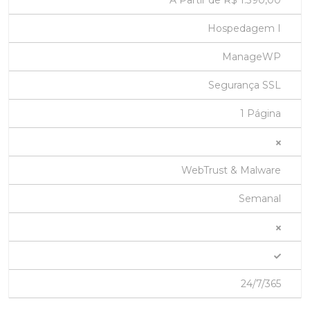
A Partir de R$ 1.390,00
Hospedagem I
ManageWP
Segurança SSL
1 Página
WebTrust & Malware
Semanal
24/7/365